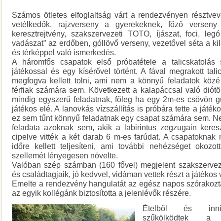
Számos ötletes elfoglaltság várt a rendezvényen résztvevő
vetélkedők, rajzverseny a gyerekeknek, főző verseny 
keresztrejtvény, szakszervezeti TOTO, íjászat, foci, legó
vadászat” az erdőben, góllövő verseny, vezetővel séta a kil
és térképpel való ismerkedés.
A háromfős csapatok első próbatétele a talicskatolás 
játékossal és egy kísérővel történt. A fával megrakott tal
megfogva kellett tolni, ami nem a könnyű feladatok közé
férfiak számára sem. Következett a kalapáccsal való diótö
mindig egyszerű feladatnak, főleg ha egy 2m-es csövön gu
játékos elé. A lanovkás vízszállítás is próbára tette a játé
ez sem tűnt könnyű feladatnak egy csapat számára sem. N
feladata azoknak sem, akik a labirintus zegzugain kere
cipelve vitték a két darab 6 m-es farúdat. A csapatoknak 
időre kellett teljesíteni, ami további nehézséget okozo
szellemét lényegesen növelte.
Valóban szép számban (160 fővel) megjelent szakszervez
és családtagjaik, jó kedvvel, vidáman vettek részt a játékos
Emelte a rendezvény hangulatát az egész napos szórakozt
az egyik kollégánk biztosította a jelenlévők részére.
Ételből és inni
szűkölködtek a 