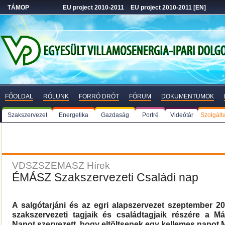
TÁMOP
EU project 2010-2011
EU project 2010-2011 [EN]
FŐOLDAL
RÓLUNK
FORRÓ DRÓT
FÓRUM
DOKUMENTUMOK
Szakszervezet
Energetika
Gazdaság
Portré
Videótár
Szolgált
VDSZSZEMASZ Hírek
ÉMÁSZ Szakszervezeti Családi nap
A salgótarjáni és az egri alapszervezet szeptember 
szakszervezeti tagjaik és családtagjaik részére a M
Napot szervezett, hogy eltöltsenek egy kellemes napot