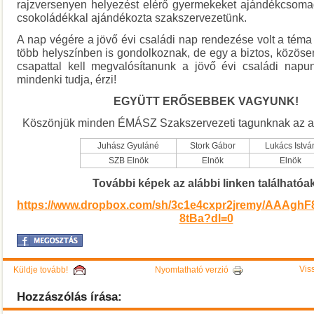
rajzversenyen helyezést elérő gyermekeket ajándékcsoma
csokoládékkal ajándékozta szakszervezetünk.
A nap végére a jövő évi családi nap rendezése volt a téma 
több helyszínben is gondolkoznak, de egy a biztos, közös
csapattal kell megvalósítanunk a jövő évi családi napu
mindenki tudja, érzi!
EGYÜTT ERŐSEBBEK VAGYUNK!
Köszönjük minden ÉMÁSZ Szakszervezeti tagunknak az akt
Juhász Gyuláné
Stork Gábor
Lukács Istvá
SZB Elnök
Elnök
Elnök
További képek az alábbi linken találhatóa
https://www.dropbox.com/sh/3c1e4cxpr2jremy/AAAghF
8tBa?dl=0
Viss
Küldje tovább!
Nyomtatható verzió
Hozzászólás írása: