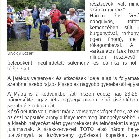
résztvevők, volt mi
szájnak ingere.”
Három féle ízesít
babgulyás, töltö
kemencében sült c
burgonyával, tarhon
(igen finom), de
rókagombával. A 
varázslatos ízek harm
Urvölgyi József
minden résztvev
belépőként meghirdetett sütemény és pálinka is jól 
főételeket.
A játékos versenyek és étkezések ideje alatt is folyama
szebbnél szebb rajzok kisseb és nagyobb gyerekektől egyar
A Mátra is a kedvünkbe járt, hiszen egész nap 23-25
hőmérséklet, igaz néha egy-egy kisebb felhő kíséretébe
szebbnél szebb arcát.
Késő délután volt, mikor már a versenyek véget értek, az e
az őszi napsütés aranyló fénye tette még ünnepélyesebbé. 
a kisebb helyezést elért gyermekeket és felnőtteket is egy
jutalmazták. A szakszervezeti TOTO első három helye
utalvánnyal, a főzőverseny győzteseit kupákkal, p