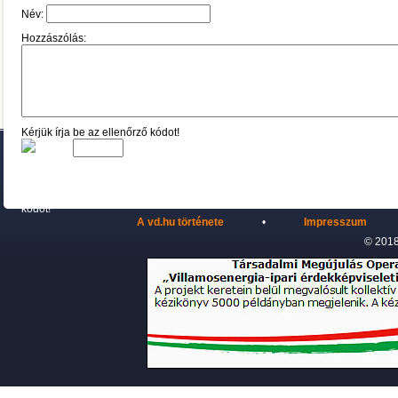
Név:
Hozzászólás:
Kérjük írja be az ellenőrző kódot!
A vd.hu története
•
Impresszum
© 2018