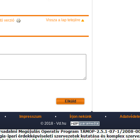
Vissza a lap tetejére
ó verzió
•
Impresszum
•
Írjon nekünk
•
Adatvédel
© 2018 - Vd.hu