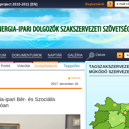
project 2010-2011 [EN]
Regisztráció
Cikkek
RUM
DOKUMENTUMOK
NAPTÁR
GALÉRIA
Portré
Videótár
Szolgáltatások
Taggyűlés
TAGSZAKSZERVEZET
MŰKÖDŐ SZERVEZE
vissza
2017. december 18.
a-ipari Bér- és Szociális
zóan