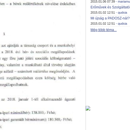
2015.01.06 07:39
- mariamu
Erőművek és Szolgáltató
2015.01.02 12:51
- qudsia
Mi újság a PADOSZ-nál?
2015.01.02 12:51
- qudsia
Még több téma...