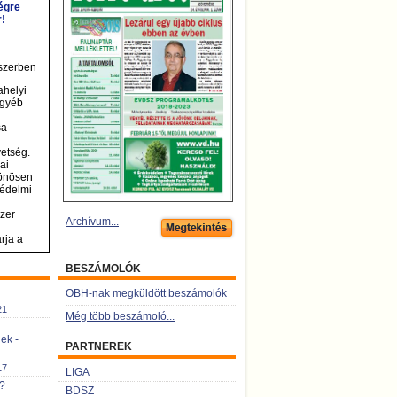
Archívum...
BESZÁMOLÓK
OBH-nak megküldött beszámolók
21
Még több beszámoló...
ek -
PARTNEREK
17
LIGA
k?
BDSZ