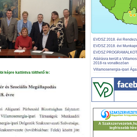
EVDSZ 2018. évi Rendezv
EVDSZ 2018. évi Munkap
EVDSZ PROGRAMALKOTÁ
Aláírásra került a Villamo
2018-ra vonatkozóan
Villamosenergia-ipari Ágaz
 képre kattintva tölthető le:
A Szakszervezetek.h
legfrissebb híre