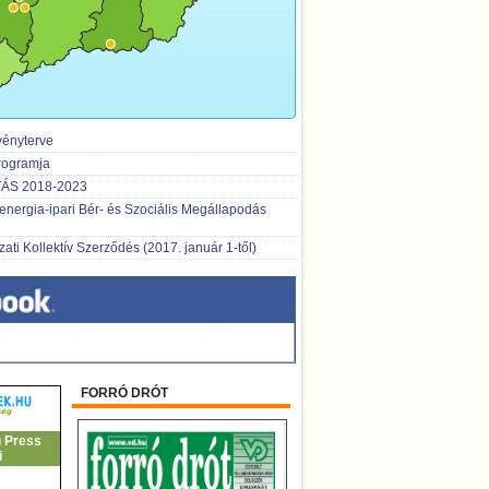
ényterve
rogramja
S 2018-2023
senergia-ipari Bér- és Szociális Megállapodás
ati Kollektív Szerződés (2017. január 1-től)
FORRÓ DRÓT
u Press
i