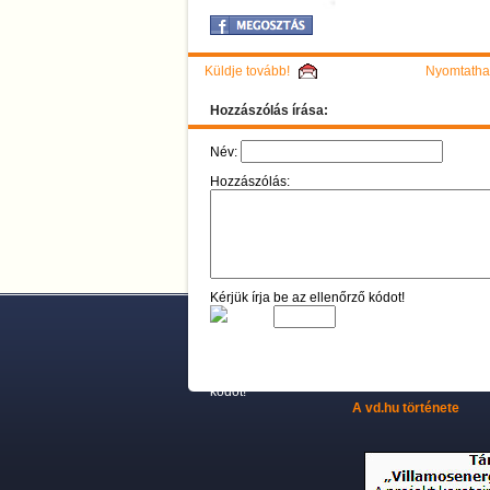
Küldje tovább!
Nyomtathat
Hozzászólás írása:
Név:
Hozzászólás:
Kérjük írja be az ellenőrző kódot!
A vd.hu története