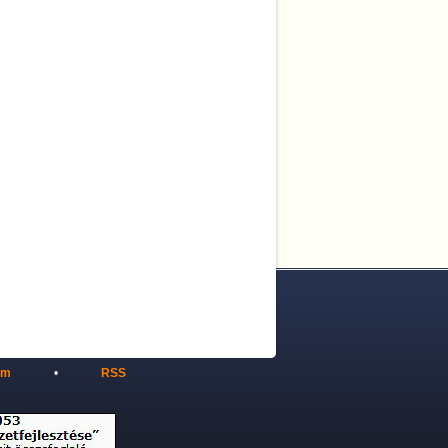
em
•
RSS