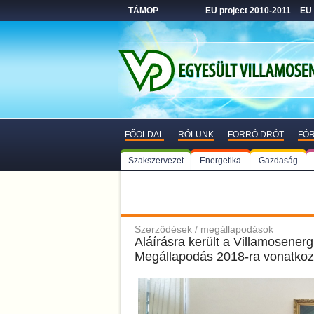
TÁMOP
EU project 2010-2011
EU 
FŐOLDAL
RÓLUNK
FORRÓ DRÓT
FÓ
Szakszervezet
Energetika
Gazdaság
Szerződések / megállapodások
Aláírásra került a Villamosenergi
Megállapodás 2018-ra vonatko