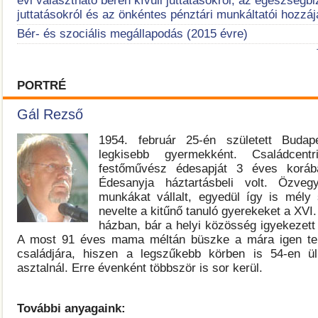
évi választható béren kívüli juttatásokról, az egészségbi
juttatásokról és az önkéntes pénztári munkáltatói hozzáj
Bér- és szociális megállapodás (2015 évre)
PORTRÉ
Gál Rezső
1954. február 25-én született Budape
legkisebb gyermekként. Családcentr
festőművész édesapját 3 éves korába
Édesanyja háztartásbeli volt. Özveg
munkákat vállalt, egyedül így is mély
nevelte a kitűnő tanuló gyerekeket a XVI. 
házban, bár a helyi közösség igyekezett
A most 91 éves mama méltán büszke a mára igen ter
családjára, hiszen a legszűkebb körben is 54-en ü
asztalnál. Erre évenként többször is sor kerül.
További anyagaink: