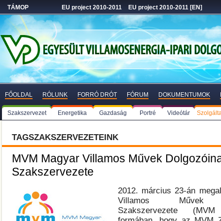
TÁMOP
EU project 2010-2011
EU project 2010-2011 [EN]
FŐOLDAL
RÓLUNK
FORRÓ DRÓT
FÓRUM
DOKUMENTUMOK
Szakszervezet
Energetika
Gazdaság
Portré
Videótár
Szolgált
TAGSZAKSZERVEZETEINK
MVM Magyar Villamos Művek Dolgozóin
Szakszervezete
2012. március 23-án megal
Villamos Művek D
Szakszervezete (MV
formában, hogy az MVM Z