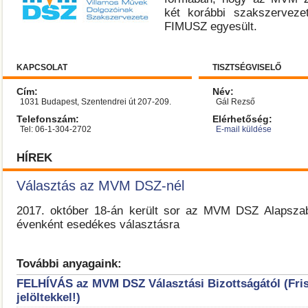
két korábbi szakszervez
FIMUSZ egyesült.
KAPCSOLAT
TISZTSÉGVISELŐ
Cím:
Név:
1031 Budapest, Szentendrei út 207-209.
Gál Rezső
Telefonszám:
Elérhetőség:
Tel: 06-1-304-2702
E-mail küldése
HÍREK
Választás az MVM DSZ-nél
2017. október 18-án került sor az MVM DSZ Alapszabá
évenként esedékes választásra
További anyagaink:
FELHÍVÁS az MVM DSZ Választási Bizottságától (Fris
jelöltekkel!)