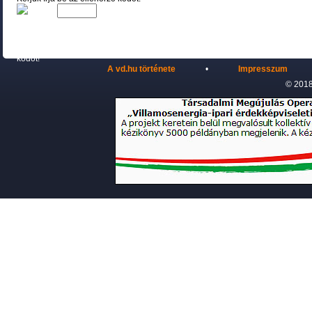
A vd.hu története
•
Impresszum
© 2018