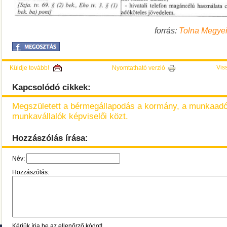
forrás:
Tolna Megyei
Viss
Küldje tovább!
Nyomtatható verzió
Kapcsolódó cikkek:
Megszületett a bérmegállapodás a kormány, a munkaadó
munkavállalók képviselői közt.
Hozzászólás írása:
Név:
Hozzászólás:
Kérjük írja be az ellenőrző kódot!