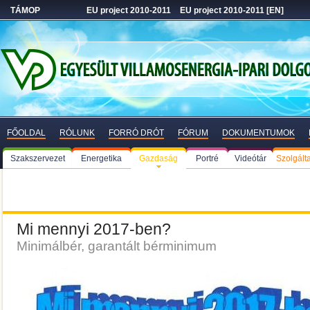
TÁMOP
EU project 2010-2011
EU project 2010-2011 [EN]
FŐOLDAL
RÓLUNK
FORRÓ DRÓT
FÓRUM
DOKUMENTUMOK
Szakszervezet
Energetika
Gazdaság
Portré
Videótár
Szolgált
Mi mennyi 2017-ben?
Minimálbér, garantált bérminimum