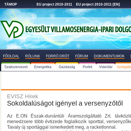
TÁMOP
EU project 2010-2011
EU project 2010-2011 [EN]
FŐOLDAL
RÓLUNK
FORRÓ DRÓT
FÓRUM
DOKUMENTUMOK
Szakszervezet
Energetika
Gazdaság
Portré
Videótár
Szolgált
EVISZ Hírek
Sokoldalúságot igényel a versenyzőtől
Az E.ON Észak-dunántúli Áramszolgáltató Zrt. távközlés
menedzsere több évtizede foglalkozik sporttal, versenyzők
Tavaly új sportággal ismerkedett meg, a racketlonnal.