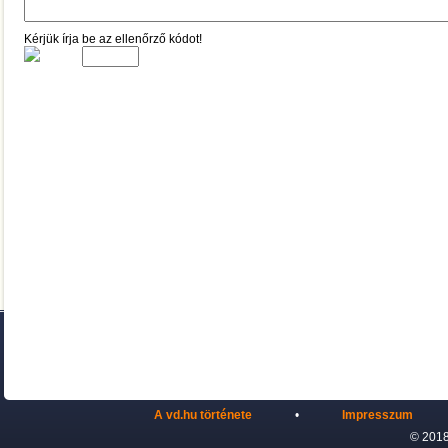
Kérjük írja be az ellenőrző kódot!
A vd.hu története
•
Impresszum
© 2018