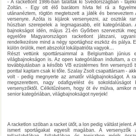
- A racketlont 1986-ban találták ki Svédországban - tájék
Zoltán. - Egy ott élő barátom hívta fel rá a figyelme
utánanéztem, rögtön megtetszett a játék és beneveztem 
versenyre. Azóta is kijárok versenyezni, az osztrák ra
húszban szerepelek a legmagasabb, elit kategóriában.
bajnokságot idén, május 21-én Győrben szerveztük meg.
egyelőre Magyarországon racketlont játszani, ugyan
rendelkezésre mind a négy sportághoz eszköz és pálya. 
külön örülök, mert abszolút lokálpatrióta vagyok…
Részt vettünk sporttársaimmal a Belgiumban június e
világbajnokságon is. Az open kategóriában indultam, a cs
továbbjutásban a később VB ezüstérmes finn versenyző b
ponttal kaptam csak ki tőle. Szalay Zsolt csapattársam - a
volt - pedig megnyerte az amatőr világbajnokságot. A r
megszerettem, nagy odafigyelést és sokoldalúságot
versenyzőktől. Célkitűzésem, hogy öt év múlva, amikor 
senior kategóriában, világbajnokságot nyerjek!
A racketlon szóban a racket ütőt, a lon pedig váltást jelent. 
ismert sportágakat egyesít magában. A versenyzők as
tollaslabdában, fallabdában és teniszben mérik össz