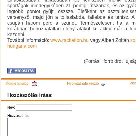
sportágak mindegyikében 21 pontig játszanak, és az győ
legtöbb pontot gyűjti öszsze. Elsőként az asztalitenis
versenyző, majd jön a tollaslabda, fallabda és tenisz. A
csupán három perc a szünet. Természetesen, ha a m
korábban behozhatatlan előny alakul ki, akkor már a ten
kezdeni.
További információ:
www.racketlon.hu
vagy Albert Zoltán
zo
hungaria.com
(Forrás: "forró drót" újsá
Viss
Küldje tovább!
Nyomtatható verzió
Hozzászólás írása:
Név:
Hozzászólás: