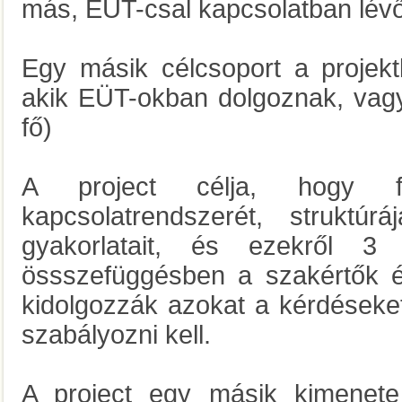
más, EÜT-csal kapcsolatban lévő
Egy másik célcsoport a projek
akik EÜT-okban dolgoznak, vagy
fő)
A project célja, hogy fel
kapcsolatrendszerét, struktú
gyakorlatait, és ezekről 3
össszefüggésben a szakértők é
kidolgozzák azokat a kérdések
szabályozni kell.
A project egy másik kimenete