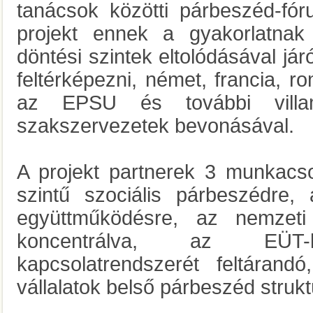
tanácsok közötti párbeszéd-fór
projekt ennek a gyakorlatnak 
döntési szintek eltolódásával jár
feltérképezni, német, francia, r
az EPSU és további villam
szakszervezetek bevonásával.
A projekt partnerek 3 munkacs
szintű szociális párbeszédre
együttműködésre, az nemzeti
koncentrálva, az EÜT-k 
kapcsolatrendszerét feltáran
vállalatok belső párbeszéd stru