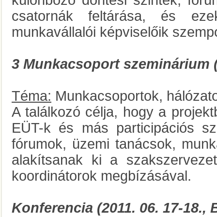
különböző döntési szintek, fór
csatornák feltárása, és eze
munkavállalói képviselőik szempo
3 Munkacsoport szeminárium (20
Téma:
Munkacsoportok, hálózat
A találkozó célja, hogy a proje
EÜT-k és más participációs sz
fórumok, üzemi tanácsok, munka
alakítsanak ki a szakszervezet
koordinátorok megbízásával.
Konferencia (2011. 06. 17-18.