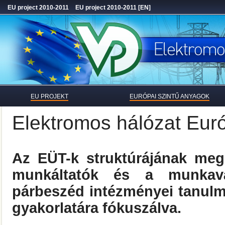
EU project 2010-2011
EU project 2010-2011 [EN]
EU PROJEKT
EURÓPAI SZINTŰ ANYAGOK
Elektromos hálózat Eu
Az EÜT-k struktúrájának mege
munkáltatók és a munkavál
párbeszéd intézményei tanul
gyakorlatára fókuszálva.