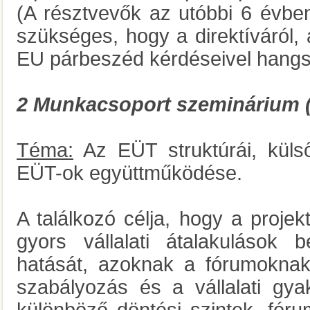
(A résztvevők az utóbbi 6 évbe
szükséges, hogy a direktíváról, a
EU párbeszéd kérdéseivel hangs
2 Munkacsoport szeminárium (2
Téma:
Az EÜT struktúrái, küls
EÜT-ok együttműködése.
A találkozó célja, hogy a proj
gyors vállalati átalakulások 
hatását, azoknak a fórumoknak 
szabályozás és a vállalati gya