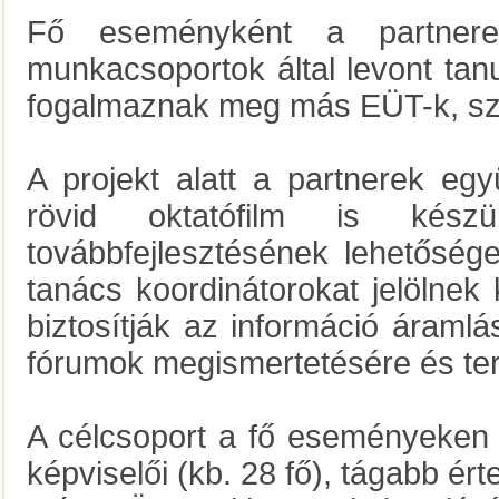
Fő eseményként a partnerek
munkacsoportok által levont tan
fogalmaznak meg más EÜT-k, sz
A projekt alatt a partnerek együ
rövid oktatófilm is kész
továbbfejlesztésének lehetőség
tanács koordinátorokat jelölnek k
biztosítják az információ áraml
fórumok megismertetésére és ter
A célcsoport a fő eseményeken a
képviselői (kb. 28 fő), tágabb ért