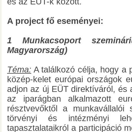
és az EÜT-k között.
A project fő eseményei:
1 Munkacsoport szeminári
Magyarország)
Téma:
A találkozó célja, hogy a 
közép-kelet európai országok eu
adjon az új EÜT direktíváról, és 
az iparágban alkalmazott euró
résztvevőktől a munkavállalói 
törvényi és intézményi leh
tapasztalataikról a participáció 