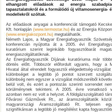
elhangzott előadások az energia szabadpia
tapasztalatokról és a formálódó új villamosenergia- é
modellekről szóltak.
Az előadások anyagai a konferenciát támogató Kecske
Kft. honlapján
(www.termostar.hu)
és az Energia Központ
(www.energiakozpont.hu)
megtalálhatók.
Németh Lajos, a Magyar Energiafogyasztók Szövetsé
konferencián nyújtotta át a 2005. évi Energiafogy
kuratórium szerint leginkább fogyasztóbarát magata
energiaszolgáltatóknak.
Az Energiafogyasztók Díjának kuratóriuma már többs
döntés előtt. Többször előfordult ugyanis, hogy a 
Hivatal által elrendelt fogyasztói elégedettség-vizsgálat 
különbséget a legtöbb jó pontot szerzett szolgált
különbség nem egyszer a vizsgálat módszeréből követk
belül volt, és ezért a pontozás szerinti sorrendet nem
körülménynek tekinteni. A 2005. évre vonatkozó v
azonban nem ez volt a helyzet. A földgázszolgáltató tá
Fővárosi Gázművek Rt., az áramszolgáltatók közü
magyarországi Áramszolgáltató Rt. teljesen eg
szignifikánsan a legtöbb jó megítélést kapta fogyasztóit