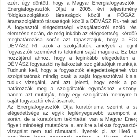
ezért úgy döntött, hogy a Magyar Energiafogyasztók
Energiafogyasztók Díját a 2005. évi teljesítmén
földgázszolgáltató társaságok közül a FŐGÁZ
áramszolgáltató társaságok közül a DÉMÁSZ Rt.-nek a
A fogyasztói elégedettségi vizsgálatokról szóló rés
elemzése során, de még inkább az elégedettségi kérdőí
meghatározása során azt tapasztaljuk, hogy a F
DÉMÁSZ Rt. azok a szolgáltatók, amelyek a legin
fogyasztók szemével is tekinteni saját magukra. Ez bi
hozzájárul ahhoz, hogy a leginkább elégedetten
DÉMÁSZ fogyasztói nyilatkoztak szolgáltatójuk munkájár
Tudnunk kell, hogy a fogyasztók elégedettségének viz
szolgáltatónak mindig csak a saját fogyasztóival kiala
tudjuk vizsgálni, ami azt jelenti, hogy ezek a 
határozzák meg a szolgáltatók egymáshoz viszonyít
hanem azt mutatják, hogy egy szolgáltató mennyire t
saját fogyasztói elvárásainak.
Az Energiafogyasztók Díja kuratóriuma szerint a sa
elégedettsége az egyik leglényegesebb szempont a 
során, de a kuratórium tekintettel van a Magyar Energi
figyelt minőségi mutatókra is, amikre a laikus fogyasztó
vizsgálat nem tud rámutatni. Ilyenek pl. az illető sz