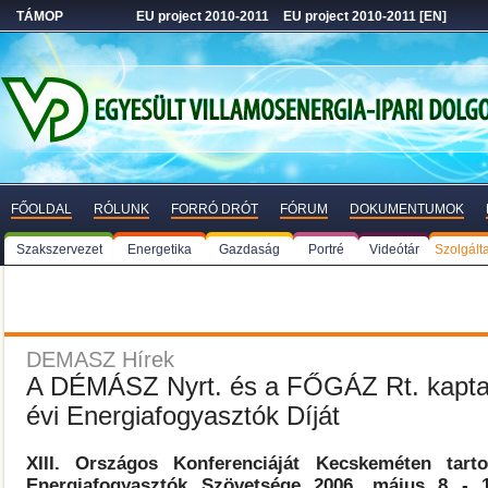
TÁMOP
EU project 2010-2011
EU project 2010-2011 [EN]
FŐOLDAL
RÓLUNK
FORRÓ DRÓT
FÓRUM
DOKUMENTUMOK
Szakszervezet
Energetika
Gazdaság
Portré
Videótár
Szolgált
DEMASZ Hírek
A DÉMÁSZ Nyrt. és a FŐGÁZ Rt. kapta
évi Energiafogyasztók Díját
XIII. Országos Konferenciáját Kecskeméten tart
Energiafogyasztók Szövetsége 2006. május 8 - 1