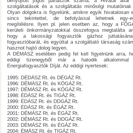
benyújtott jogos panaszok száma, a Hivatal által el
szolgáltatások és a szolgáltatás minőségi mutatóinak 
Olyan dolgokra is figyelünk, amikre egyik hivatalosan el
sincs tekintettel, de befolyással lehetnek egy-e
megítélésre. Ilyen pl. jelen esetben az, hogy a FŐG
kerületi önkormányzatokkal összefogva megtalálta a
hogy a lakossági fogyasztók gázhoz juttatásán
fogyasztóbarát, és egyúttal a szolgáltató társaság szám
hasznot hajtó dolog legyen.
A DÉMÁSZ esetében pedig fel kell figyelnünk arra, h
eddigi tizenegyből már a hatodik alkalommal
Energiafogyasztók Díját. Az eddigi nyertesek:
1995: DÉDÁSZ Rt. és DÉGÁZ Rt.
1996: DÉMÁSZ Rt. és KÖGÁZ Rt.
1997: DÉMÁSZ Rt. és KÖGÁZ Rt.
1998: ÉDÁSZ Rt. és TIGÁZ Rt.
1999: ÉDÁSZ Rt. és DDGÁZ Rt.
2000: ÉDÁSZ Rt. és ÉGÁZ Rt.
2001: DÉMÁSZ Rt. és ÉGÁZ Rt.
2002: DÉMÁSZ Rt. és DDGÁZ Rt.
2003: DÉMÁSZ Rt. és ÉGÁZ Rt.
2004: ÉMÁSZ Rt. és TIGÁZ Rt.