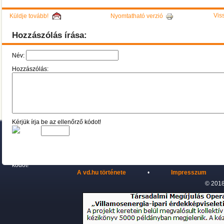
Viss
Küldje tovább!
Nyomtatható verzió
Hozzászólás írása:
Név:
Hozzászólás:
Kérjük írja be az ellenőrző kódot!
A vd.hu története
•
Impresszum
© 2018