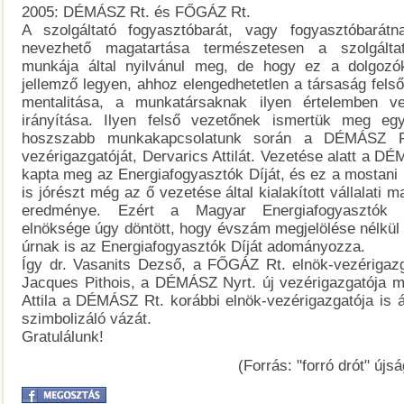
2005: DÉMÁSZ Rt. és FŐGÁZ Rt.
A szolgáltató fogyasztóbarát, vagy fogyasztóbará
nevezhető magatartása természetesen a szolgálta
munkája által nyilvánul meg, de hogy ez a dolgozók
jellemző legyen, ahhoz elengedhetetlen a társaság fels
mentalitása, a munkatársaknak ilyen értelemben ve
irányítása. Ilyen felső vezetőnek ismertük meg egy
hoszszabb munkakapcsolatunk során a DÉMÁSZ Rt
vezérigazgatóját, Dervarics Attilát. Vezetése alatt a D
kapta meg az Energiafogyasztók Díját, és ez a mostani 
is jórészt még az ő vezetése által kialakított vállalati 
eredménye. Ezért a Magyar Energiafogyasztók 
elnöksége úgy döntött, hogy évszám megjelölése nélkül 
úrnak is az Energiafogyasztók Díját adományozza.
Így dr. Vasanits Dezső, a FŐGÁZ Rt. elnök-vezérigazg
Jacques Pithois, a DÉMÁSZ Nyrt. új vezérigazgatója me
Attila a DÉMÁSZ Rt. korábbi elnök-vezérigazgatója is á
szimbolizáló vázát.
Gratulálunk!
(Forrás: "forró drót" újsá