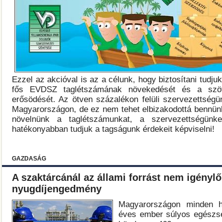
Ezzel az akcióval is az a célunk, hogy biztosítani tudju
fős EVDSZ taglétszámának növekedését és a szöv
erősödését. Az ötven százalékon felüli szervezettségü
Magyarországon, de ez nem tehet elbizakodottá bennünk
növelnünk a taglétszámunkat, a szervezettségünk
hatékonyabban tudjuk a tagságunk érdekeit képviselni!
GAZDASÁG
A szaktárcánál az állami forrást nem igénylő
nyugdíjengedmény
Magyarországon minden h
éves ember súlyos egészsé