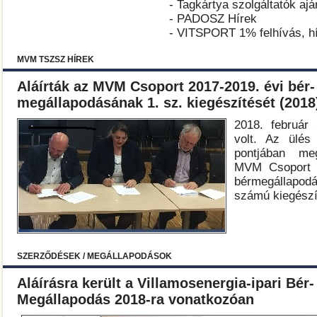
- Tagkártya szolgáltatók ajá
- PADOSZ Hírek
- VITSPORT 1% felhívás, h
MVM TSZSZ HÍREK
Aláírták az MVM Csoport 2017-2019. évi bér- 
megállapodásának 1. sz. kiegészítését (2018
2018. február
volt. Az ülés 
pontjában meg
MVM Csoport 2
bérmegállap
számú kiegészí
SZERZŐDÉSEK / MEGÁLLAPODÁSOK
Aláírásra került a Villamosenergia-ipari Bér-
Megállapodás 2018-ra vonatkozóan