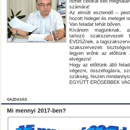
Ismét célokat kell meghat
számára!
Az elmúlt esztendő – pest
hozott hideget és meleget is
Van feladat tehát bőven.
Kívánom magunknak, 
tartozó szakszervezeti 
EVDSZnek, a tagszakszerve
szakszervezeti tisztségvi
legyen erőnk az előttünk á
elvégezni!
Hogy az előttünk álló felad
végezni, összefogásra, szo
szükség, hiszen mindannyia
EGYÜTT ERŐSEBBEK VA
GAZDASÁG
Mi mennyi 2017-ben?