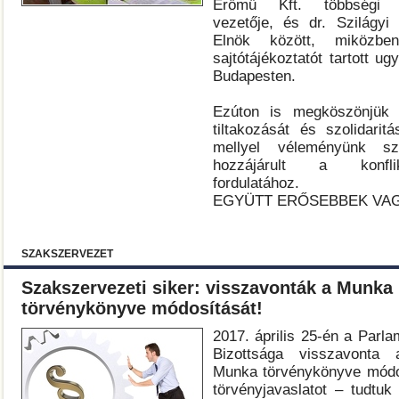
Erőmű Kft. többségi t
vezetője, és dr. Szilágy
Elnök között, miköz
sajtótájékoztatót tartott u
Budapesten.
Ezúton is megköszönjük 
tiltakozását és szolidaritá
mellyel véleményünk sz
hozzájárult a konfli
fordulatához.
EGYÜTT ERŐSEBBEK VA
SZAKSZERVEZET
Szakszervezeti siker: visszavonták a Munka
törvénykönyve módosítását!
2017. április 25-én a Parl
Bizottsága visszavonta a
Munka törvénykönyve módos
törvényjavaslatot – tudtu