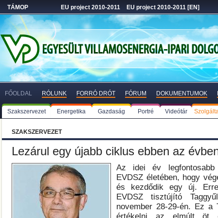
TÁMOP
EU project 2010-2011
EU project 2010-2011 [EN]
FŐOLDAL
RÓLUNK
FORRÓ DRÓT
FÓRUM
DOKUMENTUMOK
Szakszervezet
Energetika
Gazdaság
Portré
Videótár
Szolgált
SZAKSZERVEZET
Lezárul egy újabb ciklus ebben az évbe
Az idei év legfontosab
EVDSZ életében, hogy vége
és kezdődik egy új. Erre 
EVDSZ tisztújító Taggyű
november 28-29-én. Ez a T
értékelni az elmúlt öt 