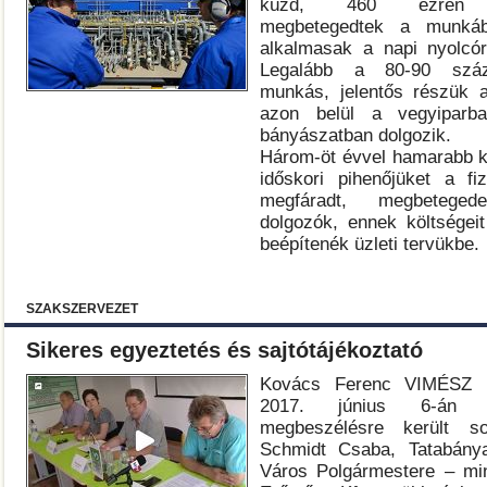
küzd, 460 ezren me
megbetegedtek a munká
alkalmasak a napi nyolcór
Legalább a 80-90 száza
munkás, jelentős részük a
azon belül a vegyiparban
bányászatban dolgozik.
Három-öt évvel hamarabb 
időskori pihenőjüket a fi
megfáradt, megbetegede
dolgozók, ennek költségei
beépítenék üzleti tervükbe.
SZAKSZERVEZET
Sikeres egyeztetés és sajtótájékoztató
Kovács Ferenc VIMÉSZ 
2017. június 6-án n
megbeszélésre került so
Schmidt Csaba, Tatabány
Város Polgármestere – min