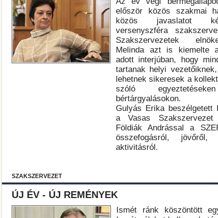
Az év végi bérmegállapo
először közös szakmai hát
közös javaslatot ké
versenyszféra szakszerv
Szakszervezetek elnö
Melinda azt is kiemelte
adott interjúban, hogy min
tartanak helyi vezetőiknek
lehetnek sikeresek a kollek
szóló egyeztetés
bértárgyalásokon.
Gulyás Erika beszélgetett 
a Vasas Szakszervezet 
Földiák Andrással a SZE
összefogásról, jövőről, 
aktivitásról.
SZAKSZERVEZET
ÚJ ÉV - ÚJ REMÉNYEK
Ismét ránk köszöntött eg