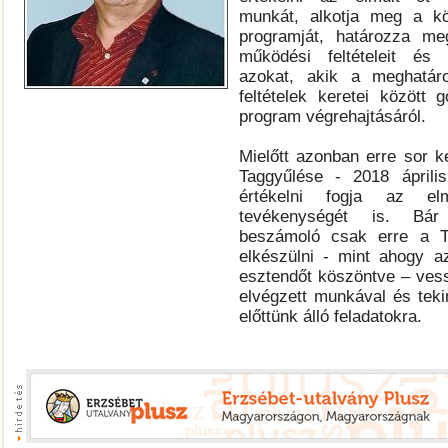
munkát, alkotja meg a k
programját, határozza me
működési feltételeit és
azokat, akik a meghatár
feltételek keretei között
program végrehajtásáról.
Mielőtt azonban erre sor 
Taggyűlése - 2018 áprili
értékelni fogja az e
tevékenységét is. Bár
beszámoló csak erre a T
elkészülni - mint ahogy a
esztendőt köszöntve – ves
elvégzett munkával és teki
előttünk álló feladatokra.