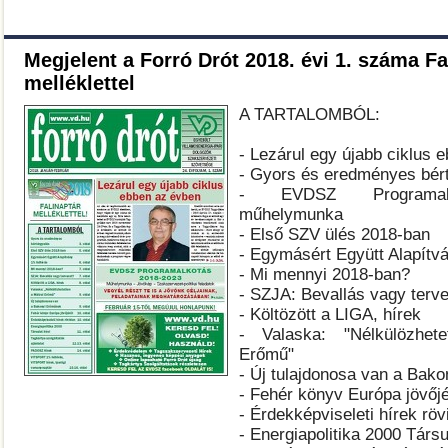
Megjelent a Forró Drót 2018. évi 1. száma Fa
melléklettel
A TARTALOMBÓL:
-
Lezárul egy újabb ciklus 
- Gyors és eredményes bér
- EVDSZ Programalk
műhelymunka
- Első SZV ülés 2018-ban
- Egymásért Együtt Alapítv
- Mi mennyi 2018-ban?
- SZJA: Bevallás vagy terv
- Költözött a LIGA, hírek
- Valaska: "Nélkülözhet
Erőmű"
- Új tulajdonosa van a Bak
- Fehér könyv Európa jövőjé
- Érdekképviseleti hírek röv
- Energiapolitika 2000 Társul