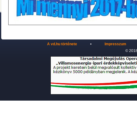
A vd.hu története
•
Impresszum
© 2018