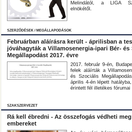
Melindától, a LIGA Sz
elnökétől.
SZERZŐDÉSEK / MEGÁLLAPODÁSOK
Februárban aláírásra került - áprilisban a tes
jóváhagyták a Villamosenergia-ipari Bér- és 
Megállapodást 2017. évre
2017. február 9-én, Budape
felek aláírták a Villamosen
és Szociális Megállapodás
április 4-én lépett hatályb
érintett fél illetékes fóruma
SZAKSZERVEZET
Rá kell ébredni - Az összefogás védheti meg
embereket