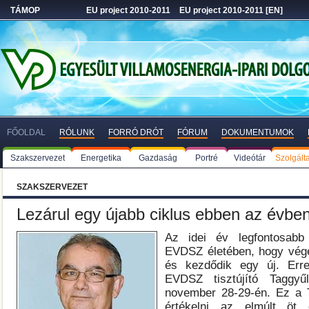
TÁMOP
EU project 2010-2011
EU project 2010-2011 [EN]
FŐOLDAL
RÓLUNK
FORRÓ DRÓT
FÓRUM
DOKUMENTUMOK
Szakszervezet
Energetika
Gazdaság
Portré
Videótár
Szolgált
SZAKSZERVEZET
Lezárul egy újabb ciklus ebben az évbe
Az idei év legfontosab
EVDSZ életében, hogy vége
és kezdődik egy új. Erre 
EVDSZ tisztújító Taggyű
november 28-29-én. Ez a T
értékelni az elmúlt öt 