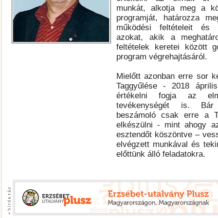
munkát, alkotja meg a k
programját, határozza me
működési feltételeit és
azokat, akik a meghatár
feltételek keretei között
program végrehajtásáról.
Mielőtt azonban erre sor 
Taggyűlése - 2018 áprili
értékelni fogja az e
tevékenységét is. Bár
beszámoló csak erre a T
elkészülni - mint ahogy a
esztendőt köszöntve – ves
elvégzett munkával és teki
előttünk álló feladatokra.