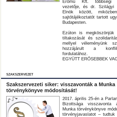
Erőmű Kft. többségi t
vezetője, és dr. Szilágy
Elnök között, miköz
sajtótájékoztatót tartott u
Budapesten.
Ezúton is megköszönjük 
tiltakozását és szolidaritá
mellyel véleményünk sz
hozzájárult a konfli
fordulatához.
EGYÜTT ERŐSEBBEK VA
SZAKSZERVEZET
Szakszervezeti siker: visszavonták a Munka
törvénykönyve módosítását!
2017. április 25-én a Parl
Bizottsága visszavonta a
Munka törvénykönyve módos
törvényjavaslatot – tudtu