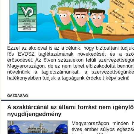
Ezzel az akcióval is az a célunk, hogy biztosítani tudju
fős EVDSZ taglétszámának növekedését és a szöv
erősödését. Az ötven százalékon felüli szervezettségü
Magyarországon, de ez nem tehet elbizakodottá bennünk
növelnünk a taglétszámunkat, a szervezettségünk
hatékonyabban tudjuk a tagságunk érdekeit képviselni!
GAZDASÁG
A szaktárcánál az állami forrást nem igénylő
nyugdíjengedmény
Magyarországon minden h
éves ember súlyos egészsé