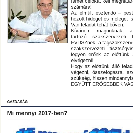
Ismét célokat kell meghat
számára!
Az elmúlt esztendő – pest
hozott hideget és meleget is
Van feladat tehát bőven.
Kívánom magunknak, 
tartozó szakszervezeti 
EVDSZnek, a tagszakszerve
szakszervezeti tisztségvi
legyen erőnk az előttünk á
elvégezni!
Hogy az előttünk álló felad
végezni, összefogásra, szo
szükség, hiszen mindannyia
EGYÜTT ERŐSEBBEK VA
GAZDASÁG
Mi mennyi 2017-ben?