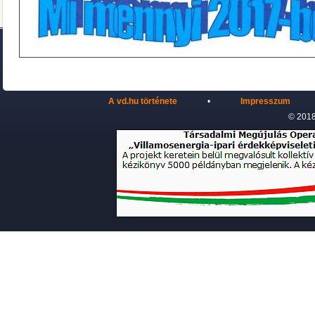
A vd.hu története
•
Impresszum
© 2018