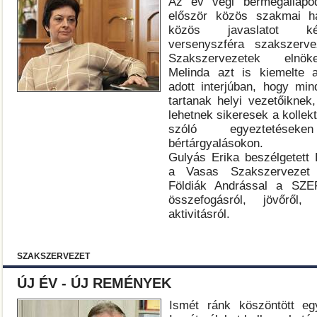
Az év végi bérmegállapo
először közös szakmai hát
közös javaslatot ké
versenyszféra szakszerv
Szakszervezetek elnö
Melinda azt is kiemelte
adott interjúban, hogy min
tartanak helyi vezetőiknek
lehetnek sikeresek a kollek
szóló egyeztetés
bértárgyalásokon.
Gulyás Erika beszélgetett 
a Vasas Szakszervezet 
Földiák Andrással a SZE
összefogásról, jövőről, 
aktivitásról.
SZAKSZERVEZET
ÚJ ÉV - ÚJ REMÉNYEK
Ismét ránk köszöntött eg