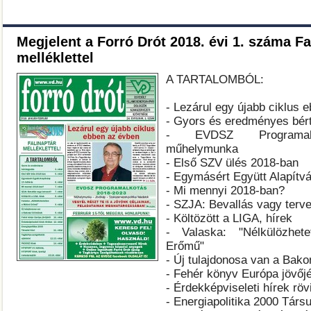
Megjelent a Forró Drót 2018. évi 1. száma Fa
melléklettel
A TARTALOMBÓL:
-
Lezárul egy újabb ciklus 
- Gyors és eredményes bér
- EVDSZ Programalk
műhelymunka
- Első SZV ülés 2018-ban
- Egymásért Együtt Alapítv
- Mi mennyi 2018-ban?
- SZJA: Bevallás vagy terv
- Költözött a LIGA, hírek
- Valaska: "Nélkülözhet
Erőmű"
- Új tulajdonosa van a Bak
- Fehér könyv Európa jövőjé
- Érdekképviseleti hírek röv
- Energiapolitika 2000 Társul