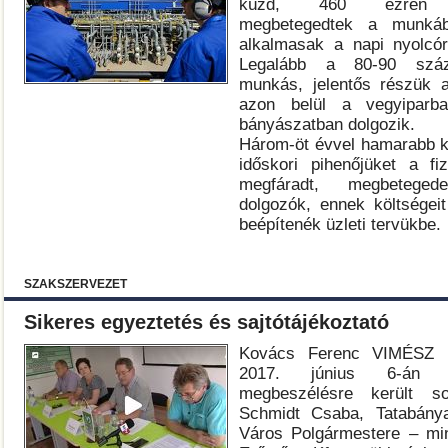
küzd, 460 ezren me
megbetegedtek a munká
alkalmasak a napi nyolcór
Legalább a 80-90 száza
munkás, jelentős részük a
azon belül a vegyiparban
bányászatban dolgozik.
Három-öt évvel hamarabb 
időskori pihenőjüket a fi
megfáradt, megbetegede
dolgozók, ennek költségei
beépítenék üzleti tervükbe.
SZAKSZERVEZET
Sikeres egyeztetés és sajtótájékoztató
Kovács Ferenc VIMÉSZ 
2017. június 6-án n
megbeszélésre került so
Schmidt Csaba, Tatabány
Város Polgármestere – min