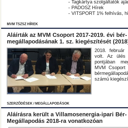
- Tagkártya szolgáltatók ajá
- PADOSZ Hírek
- VITSPORT 1% felhívás, h
MVM TSZSZ HÍREK
Aláírták az MVM Csoport 2017-2019. évi bér- 
megállapodásának 1. sz. kiegészítését (2018
2018. február
volt. Az ülés 
pontjában meg
MVM Csoport 2
bérmegállap
számú kiegészí
SZERZŐDÉSEK / MEGÁLLAPODÁSOK
Aláírásra került a Villamosenergia-ipari Bér-
Megállapodás 2018-ra vonatkozóan