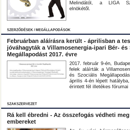
Melindától, a LIGA Sz
elnökétől.
SZERZŐDÉSEK / MEGÁLLAPODÁSOK
Februárban aláírásra került - áprilisban a tes
jóváhagyták a Villamosenergia-ipari Bér- és 
Megállapodást 2017. évre
2017. február 9-én, Budape
felek aláírták a Villamosen
és Szociális Megállapodás
április 4-én lépett hatályb
érintett fél illetékes fóruma
SZAKSZERVEZET
Rá kell ébredni - Az összefogás védheti meg
embereket