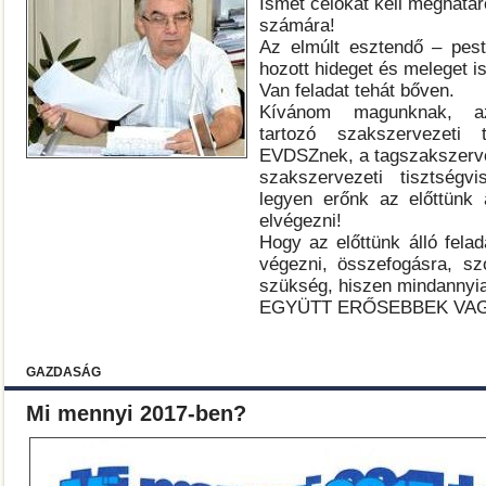
Ismét célokat kell meghat
számára!
Az elmúlt esztendő – pest
hozott hideget és meleget is
Van feladat tehát bőven.
Kívánom magunknak, 
tartozó szakszervezeti 
EVDSZnek, a tagszakszerve
szakszervezeti tisztségvi
legyen erőnk az előttünk á
elvégezni!
Hogy az előttünk álló felad
végezni, összefogásra, szo
szükség, hiszen mindannyia
EGYÜTT ERŐSEBBEK VA
GAZDASÁG
Mi mennyi 2017-ben?