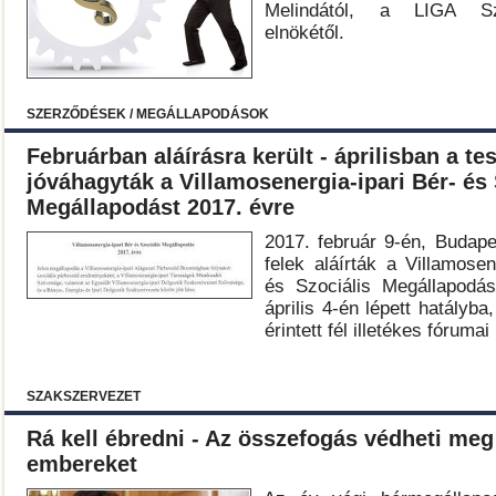
Melindától, a LIGA Sz
elnökétől.
SZERZŐDÉSEK / MEGÁLLAPODÁSOK
Februárban aláírásra került - áprilisban a tes
jóváhagyták a Villamosenergia-ipari Bér- és 
Megállapodást 2017. évre
2017. február 9-én, Budape
felek aláírták a Villamosen
és Szociális Megállapodás
április 4-én lépett hatályb
érintett fél illetékes fóruma
SZAKSZERVEZET
Rá kell ébredni - Az összefogás védheti meg
embereket