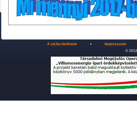
A vd.hu története
•
Impresszum
© 2018