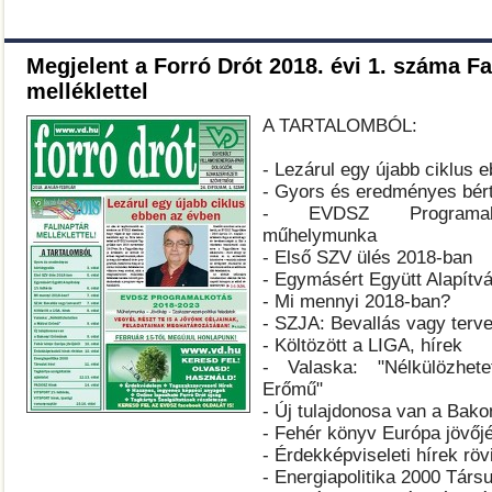
Megjelent a Forró Drót 2018. évi 1. száma Fa
melléklettel
A TARTALOMBÓL:
-
Lezárul egy újabb ciklus 
- Gyors és eredményes bér
- EVDSZ Programalk
műhelymunka
- Első SZV ülés 2018-ban
- Egymásért Együtt Alapítv
- Mi mennyi 2018-ban?
- SZJA: Bevallás vagy terv
- Költözött a LIGA, hírek
- Valaska: "Nélkülözhet
Erőmű"
- Új tulajdonosa van a Bak
- Fehér könyv Európa jövőjé
- Érdekképviseleti hírek röv
- Energiapolitika 2000 Társul