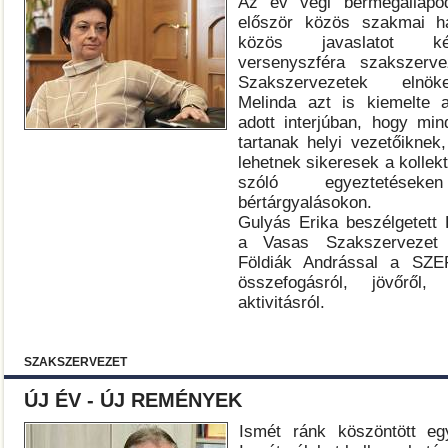
Az év végi bérmegállapo
először közös szakmai hát
közös javaslatot ké
versenyszféra szakszerv
Szakszervezetek elnö
Melinda azt is kiemelte
adott interjúban, hogy min
tartanak helyi vezetőiknek
lehetnek sikeresek a kollek
szóló egyeztetés
bértárgyalásokon.
Gulyás Erika beszélgetett 
a Vasas Szakszervezet 
Földiák Andrással a SZE
összefogásról, jövőről, 
aktivitásról.
SZAKSZERVEZET
ÚJ ÉV - ÚJ REMÉNYEK
Ismét ránk köszöntött eg