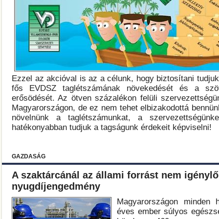
Ezzel az akcióval is az a célunk, hogy biztosítani tudju
fős EVDSZ taglétszámának növekedését és a szöv
erősödését. Az ötven százalékon felüli szervezettségü
Magyarországon, de ez nem tehet elbizakodottá bennünk
növelnünk a taglétszámunkat, a szervezettségünk
hatékonyabban tudjuk a tagságunk érdekeit képviselni!
GAZDASÁG
A szaktárcánál az állami forrást nem igénylő
nyugdíjengedmény
Magyarországon minden h
éves ember súlyos egészsé