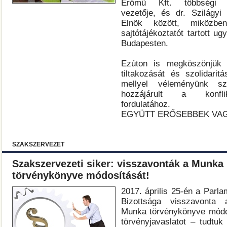
Erőmű Kft. többségi t
vezetője, és dr. Szilágy
Elnök között, miköz
sajtótájékoztatót tartott u
Budapesten.
Ezúton is megköszönjük 
tiltakozását és szolidaritá
mellyel véleményünk sz
hozzájárult a konfli
fordulatához.
EGYÜTT ERŐSEBBEK VA
SZAKSZERVEZET
Szakszervezeti siker: visszavonták a Munka
törvénykönyve módosítását!
2017. április 25-én a Parl
Bizottsága visszavonta a
Munka törvénykönyve módos
törvényjavaslatot – tudtu