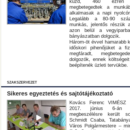
küzd, 460 ezren me
megbetegedtek a munká
alkalmasak a napi nyolcór
Legalább a 80-90 száza
munkás, jelentős részük a
azon belül a vegyiparban
bányászatban dolgozik.
Három-öt évvel hamarabb 
időskori pihenőjüket a fi
megfáradt, megbetegede
dolgozók, ennek költségei
beépítenék üzleti tervükbe.
SZAKSZERVEZET
Sikeres egyeztetés és sajtótájékoztató
Kovács Ferenc VIMÉSZ 
2017. június 6-án n
megbeszélésre került so
Schmidt Csaba, Tatabány
Város Polgármestere – min