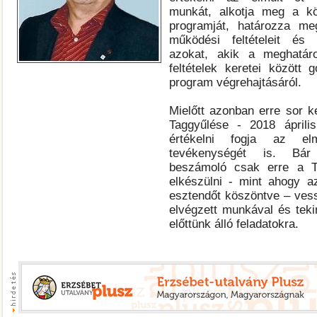
munkát, alkotja meg a k
programját, határozza me
működési feltételeit és
azokat, akik a meghatár
feltételek keretei között
program végrehajtásáról.
Mielőtt azonban erre sor 
Taggyűlése - 2018 áprili
értékelni fogja az e
tevékenységét is. Bár
beszámoló csak erre a T
elkészülni - mint ahogy a
esztendőt köszöntve – ves
elvégzett munkával és teki
előttünk álló feladatokra.