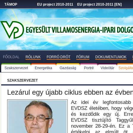
TÁMOP
EU project 2010-2011
EU project 2010-2011 [EN]
FŐOLDAL
RÓLUNK
FORRÓ DRÓT
FÓRUM
DOKUMENTUMOK
Szakszervezet
Energetika
Gazdaság
Portré
Videótár
Szolgált
SZAKSZERVEZET
Lezárul egy újabb ciklus ebben az évbe
Az idei év legfontosab
EVDSZ életében, hogy vége
és kezdődik egy új. Erre 
EVDSZ tisztújító Taggyű
november 28-29-én. Ez a T
értékelni az elmúlt öt 