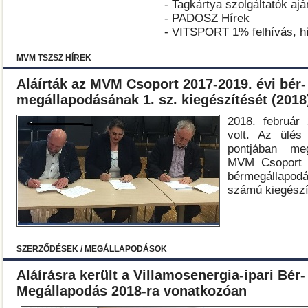
- Tagkártya szolgáltatók ajá
- PADOSZ Hírek
- VITSPORT 1% felhívás, h
MVM TSZSZ HÍREK
Aláírták az MVM Csoport 2017-2019. évi bér- 
megállapodásának 1. sz. kiegészítését (2018
2018. február
volt. Az ülés 
pontjában meg
MVM Csoport 2
bérmegállap
számú kiegészí
SZERZŐDÉSEK / MEGÁLLAPODÁSOK
Aláírásra került a Villamosenergia-ipari Bér-
Megállapodás 2018-ra vonatkozóan